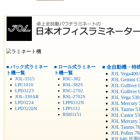
■ パック式ラミネー
■ ロール式ラミネー
■ 全自動機・特
ト機一覧
ト機一覧
JOL Vega400
JOL-3315
RSC-382
JOL Gemini C
LPC1010
RSL-382S
JOL Gulliver 
LPD3223
RSC-2702
JOL Gulliver
JOL-330AR
RSL-2702S
JOL Vega 53
LPD3224
LPP6512N
JOL Mercury 
LPD3226N
LPP1112
JOL Taurus 5
RSH1151
JOL Castor 5
JOL Mercury 
JOL Taurus 7
JOL Pollux 7
JOL640 片